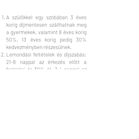
A szülőkkel egy szobában 3 éves
korig díjmentesen szállhatnak meg
a gyermekek, valamint 8 éves korig
50%, 13 éves korig pedig 30%
kedvezményben részesülnek.
Lemondási feltételek és díjszabás:
21-8 nappal az érkezés előtt a
foglalási ár 30%-át, 7-4 nappal az
érkezés előtt az ár 60%-át, 3 vagy
annál kevesebb nappal az érkezés
előtt a vendég a foglalási ár 80%-át
köteles megtéríteni. A tervezettnél
korábbi távozás esetén a már
letöltött napokat teljes áron, a
fennmaradó éjszakák és
szolgáltatások díját pedig 70%-os
áron számoljuk fel. Ha kettőnél több