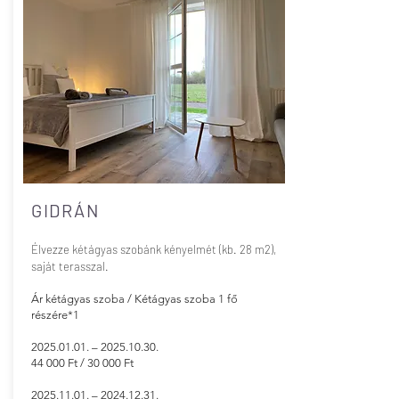
GIDRÁN
Élvezze kétágyas szobánk kényelmét (kb. 28 m2),
saját terasszal.
Ár kétágyas szoba / Kétágyas szoba 1 fő
részére*1
2025.01.01
. –
2025.10.30
.
44 000 Ft / 30 000 Ft
​2025.11.01. –
2024.12.31
.