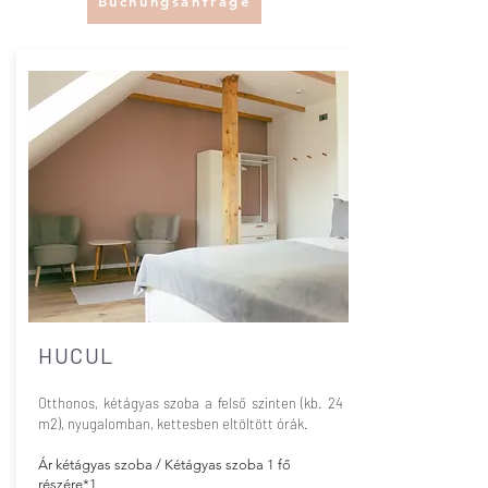
Buchungsanfrage
HUCUL
Otthonos, kétágyas szoba a felső szinten (kb. 24
m2), nyugalomban, kettesben eltöltött órák.
Ár kétágyas szoba / Kétágyas szoba 1 fő
részére*1