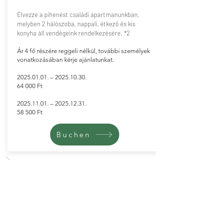
Élvezze a pihenést családi apartmanunkban,
melyben 2 hálószoba, nappali, étkező és kis
konyha áll vendégeink rendelkezésére. *2
Ár 4 fő részére reggeli nélkül, további személyek
vonatkozásában kérje ajánlatunkat.
2025.01.01
. –
2025.10.30
.
64 000 Ft
​2025.11.01. –
2025.12.31
.
58 500 Ft
Buchen